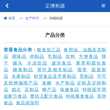
正博和源
首页
生产许可
详细内容
产品分类
普通食品分类
：
粮食加工品
食用油、油脂及其制
品
调味品
肉制品
乳制品
饮料
方便食品
饼
干
罐头
冷冻饮品
速冻食品
薯类和膨化食
品
糖果制品
茶叶及相关制品
酒类
蔬菜制
品
水果制品
炒货食品及坚果制品
蛋制品
可可
及焙烤咖啡产品
食糖
水产制品
淀粉及淀粉制
品
糕点
豆制品
蜂产品
保健食品
特殊医学用
途配方食品
婴幼儿配方食品
特殊膳食食品
其他
食品
食品添加剂