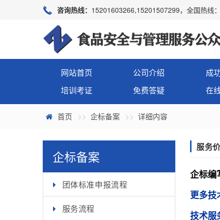
咨询热线：
15201603266,15201507299，全国热线：4
网站首页
公司介绍
成
培训考证
免费答疑
在
首页
企标备案
详细内容
服务
企标备案
企标编
团体标准申报流程
更多技
服务流程
技术服