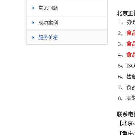
常见问题
北京正
成功案例
1、
办
2、
食
服务价格
3、
食
4、
食
5、IS
6、检
7、
食
8、实
联系电
【北京/华
【重庆/